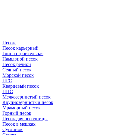
Песок
Песок карьерный
Глина строительная
Намывной песок
Песок речной
Сеяный песок
Морской песок
ПГС
Кварцевый песок
ЦПС
Мелкозернистый песок
Крупнозернистый песок
Мраморный песок
Горный песок
Песок для песочницы
Песок в мешках
Суглинок
Супесь