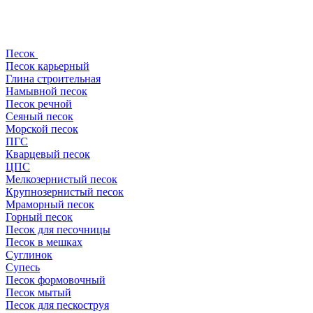
Песок
Песок карьерный
Глина строительная
Намывной песок
Песок речной
Сеяный песок
Морской песок
ПГС
Кварцевый песок
ЦПС
Мелкозернистый песок
Крупнозернистый песок
Мраморный песок
Горный песок
Песок для песочницы
Песок в мешках
Суглинок
Супесь
Песок формовочный
Песок мытый
Песок для пескоструя