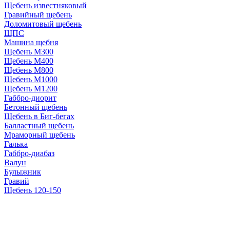
Щебень известняковый
Гравийный щебень
Доломитовый щебень
ЩПС
Машина щебня
Щебень М300
Щебень М400
Щебень М800
Щебень М1000
Щебень М1200
Габбро-диорит
Бетонный щебень
Щебень в Биг-бегах
Балластный щебень
Мраморный щебень
Галька
Габбро-диабаз
Валун
Булыжник
Гравий
Щебень 120-150