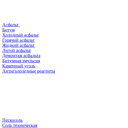
Асфальт
Битум
Холодный асфальт
Горячий асфальт
Жидкий асфальт
Литой асфальт
Демонтаж асфальта
Битумная эмульсия
Каменный уголь
Антигололедные реагенты
Пескосоль
Соль техническая