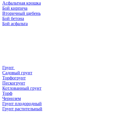
Асфальтная крошка
Бой кирпича
Вторичный щебень
Бой бетона
Бой асфальта
Грунт
Садовый грунт
Торфогрунт
Пескогрунт
Котлованный грунт
Торф
Чернозем
Грунт плодородный
Грунт растительный