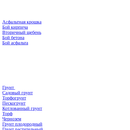
Асфальтная крошка
Бой кирпича
Вторичный щебень
Бой бетона
Бой асфальта
Грунт
Садовый грунт
Торфогрунт
Пескогрунт
Котлованный грунт
Торф
Чернозем
Грунт плодородный
Грунт растительный