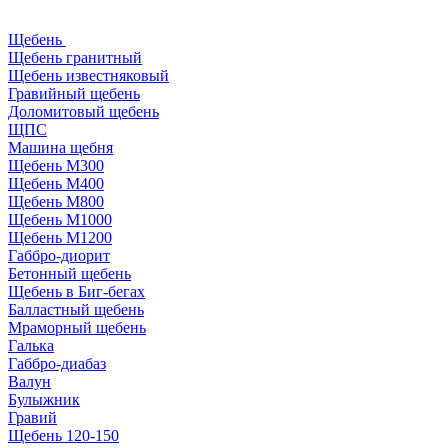
Щебень
Щебень гранитный
Щебень известняковый
Гравийный щебень
Доломитовый щебень
ЩПС
Машина щебня
Щебень М300
Щебень М400
Щебень М800
Щебень М1000
Щебень М1200
Габбро-диорит
Бетонный щебень
Щебень в Биг-бегах
Балластный щебень
Мраморный щебень
Галька
Габбро-диабаз
Валун
Булыжник
Гравий
Щебень 120-150