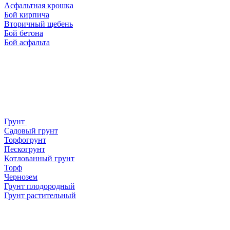
Асфальтная крошка
Бой кирпича
Вторичный щебень
Бой бетона
Бой асфальта
Грунт
Садовый грунт
Торфогрунт
Пескогрунт
Котлованный грунт
Торф
Чернозем
Грунт плодородный
Грунт растительный