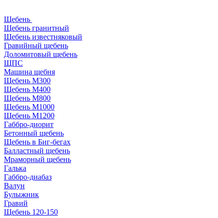
Щебень
Щебень гранитный
Щебень известняковый
Гравийный щебень
Доломитовый щебень
ЩПС
Машина щебня
Щебень М300
Щебень М400
Щебень М800
Щебень М1000
Щебень М1200
Габбро-диорит
Бетонный щебень
Щебень в Биг-бегах
Балластный щебень
Мраморный щебень
Галька
Габбро-диабаз
Валун
Булыжник
Гравий
Щебень 120-150