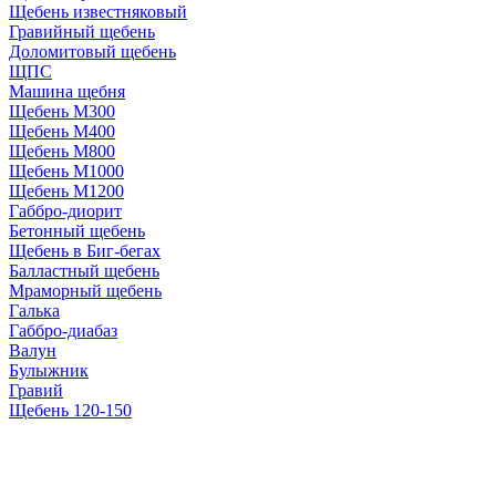
Щебень известняковый
Гравийный щебень
Доломитовый щебень
ЩПС
Машина щебня
Щебень М300
Щебень М400
Щебень М800
Щебень М1000
Щебень М1200
Габбро-диорит
Бетонный щебень
Щебень в Биг-бегах
Балластный щебень
Мраморный щебень
Галька
Габбро-диабаз
Валун
Булыжник
Гравий
Щебень 120-150