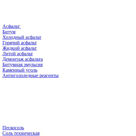
Асфальт
Битум
Холодный асфальт
Горячий асфальт
Жидкий асфальт
Литой асфальт
Демонтаж асфальта
Битумная эмульсия
Каменный уголь
Антигололедные реагенты
Пескосоль
Соль техническая