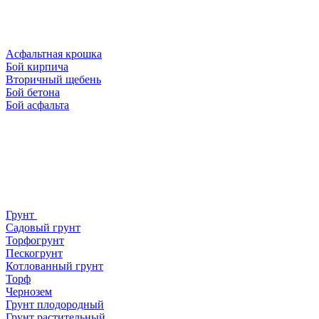
Асфальтная крошка
Бой кирпича
Вторичный щебень
Бой бетона
Бой асфальта
Грунт
Садовый грунт
Торфогрунт
Пескогрунт
Котлованный грунт
Торф
Чернозем
Грунт плодородный
Грунт растительный