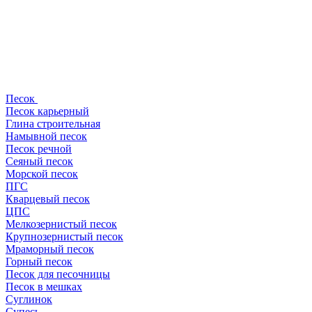
Песок
Песок карьерный
Глина строительная
Намывной песок
Песок речной
Сеяный песок
Морской песок
ПГС
Кварцевый песок
ЦПС
Мелкозернистый песок
Крупнозернистый песок
Мраморный песок
Горный песок
Песок для песочницы
Песок в мешках
Суглинок
Супесь