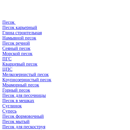
Песок
Песок карьерный
Глина строительная
Намывной песок
Песок речной
Сеяный песок
Морской песок
ПГС
Кварцевый песок
ЦПС
Мелкозернистый песок
Крупнозернистый песок
Мраморный песок
Горный песок
Песок для песочницы
Песок в мешках
Суглинок
Супесь
Песок формовочный
Песок мытый
Песок для пескоструя